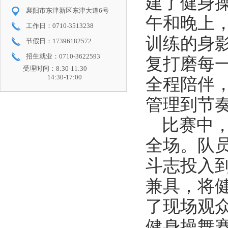
建了健身
襄阳市东津新区东津大道6号
午和晚上
工作日：0710-3513238
训练的身
节假日：17396182572
招生就业：0710-3622593
复打磨每
受理时间：8:30-11:30
14:30-17:00
全程陪伴
管理到节
比赛中
全场。队
斗志投入
兼具，将
了现场观
健身操舞