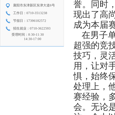
誉。同时
襄阳市东津新区东津大道6号
现出了高
工作日：0710-3513238
节假日：17396182572
成为本届
招生就业：0710-3622593
在男子
受理时间：8:30-11:30
14:30-17:00
超强的竞
技巧，灵
用，让对
惧，始终
处理上，
赛经验，
会。无论