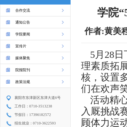
学院“
合作交流
通知公告
作者:黄美程
学院要闻
宣传片
5月28
媒体聚焦
理素质拓
院报院刊
核，设置
政策法规
们在欢声
活动精
襄阳市东津新区东津大道6号
工作日：0710-3513238
入厩挑战
节假日：17396182572
顾体力运
招生就业：0710-3622593