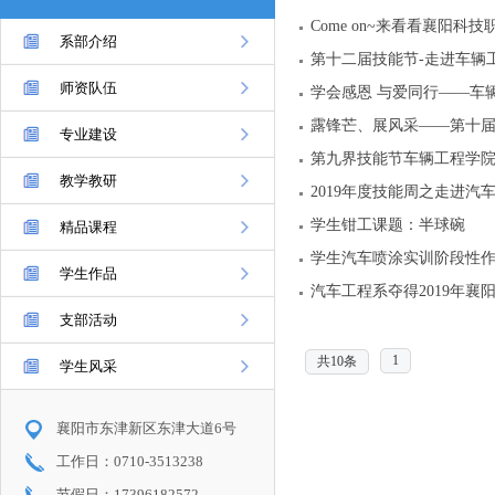
Come on~来看看襄阳
系部介绍
第十二届技能节-走进车辆
师资队伍
学会感恩 与爱同行——车
露锋芒、展风采——第十
专业建设
第九界技能节车辆工程学
教学教研
2019年度技能周之走进汽
学生钳工课题：半球碗
精品课程
学生汽车喷涂实训阶段性
学生作品
汽车工程系夺得2019年
支部活动
1
共10条
学生风采
襄阳市东津新区东津大道6号
工作日：0710-3513238
节假日：17396182572