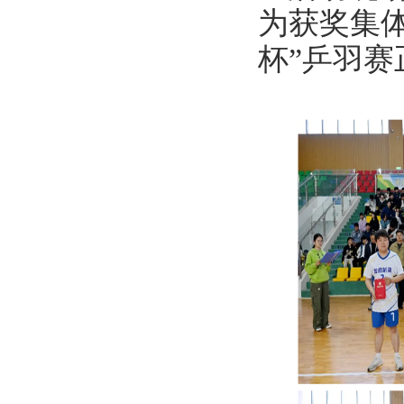
为获奖集
杯”乒羽