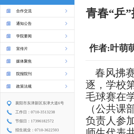
青春“乒
合作交流
通知公告
学院要闻
作者:叶萌萌
宣传片
媒体聚焦
春风拂
院报院刊
逐，学校第
政策法规
毛球赛在
襄阳市东津新区东津大道6号
（公共课
工作日：0710-3513238
负责人参
节假日：17396182572
师生代表
招生就业：0710-3622593