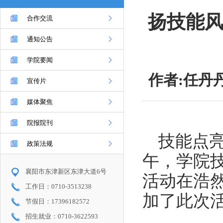
扬技能风
合作交流
通知公告
学院要闻
作者:任丹丹
宣传片
媒体聚焦
院报院刊
技能点亮
政策法规
午，学院
襄阳市东津新区东津大道6号
活动在浩
工作日：0710-3513238
加了此次
节假日：17396182572
招生就业：0710-3622593