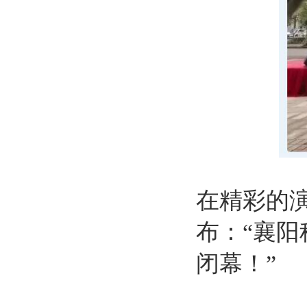
在精彩的
布：“襄
闭幕！”