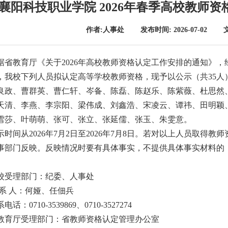
襄阳科技职业学院 2026年春季高校教师
作者:人事处 发布时间: 2026-07-02 
据省教育厅《关于2026年高校教师资格认定工作安排的通知》
，我校下列人员拟认定高等学校教师资格，现予以公示（共35人
良政、曹群英、曹仁轩、岑备、陈磊、陈赵乐、陈紫薇、杜思然
天清、李燕、李宗阳、梁伟成、刘鑫浩、宋凌云、谭祎、田明颖
雪莎、叶萌萌、张可、张立、张延儒、张玉、朱雯意。
示时间从2026年7月2日至2026年7月8日。若对以上
人员取得教师
事部门反映。反映情况时要有具体事实，不提供具体事实材料的
校受理部门：纪委、人事处
 系 人：何娅、任佃兵
电话：0710-3539869、0710-3527274
教育厅受理部门：省教师资格认定管理办公室