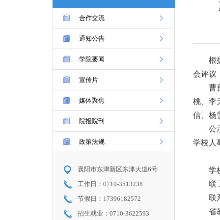
合作交流
通知公告
学院要闻
根
会评议
宣传片
曹
媒体聚焦
桃、李
信、杨
院报院刊
公
政策法规
学校人
襄阳市东津新区东津大道6号
学
联
工作日：0710-3513238
联系
节假日：17396182572
省
招生就业：0710-3622593