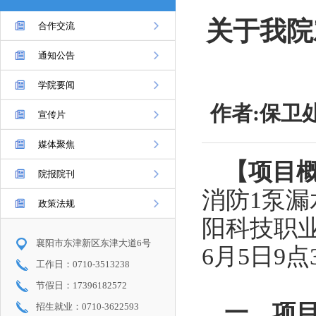
关于我院
合作交流
通知公告
学院要闻
作者:保卫处
宣传片
媒体聚焦
【项目
院报院刊
消防1泵
政策法规
阳科技职业
襄阳市东津新区东津大道6号
6月5日9
工作日：0710-3513238
节假日：17396182572
一、项
招生就业：0710-3622593