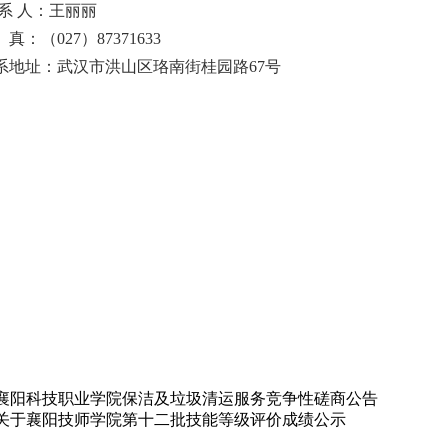
 系 人：王丽丽
真：（027）87371633
系地址：武汉市洪山区珞南街桂园路67号
襄阳科技职业学院保洁及垃圾清运服务竞争性磋商公告
关于襄阳技师学院第十二批技能等级评价成绩公示