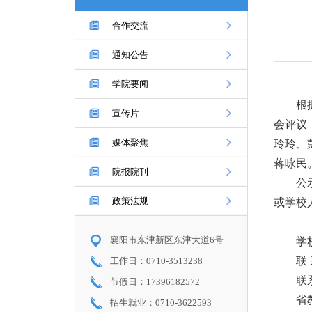
合作交流
通知公告
学院要闻
根
宣传片
会评议
媒体聚焦
玲玲、
蒋咏民
院报院刊
公
政策法规
或学校
襄阳市东津新区东津大道6号
学
联
工作日：0710-3513238
联系
节假日：17396182572
省
招生就业：0710-3622593