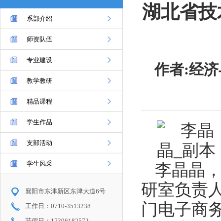
湖北省技
系部介绍
师资队伍
专业建设
作者:经济
教学教研
精品课程
学生作品
支部活动
学生风采
李晶晶
研室负责
襄阳市东津新区东津大道6号
门电子商
工作日：0710-3513238
节假日：17396182572