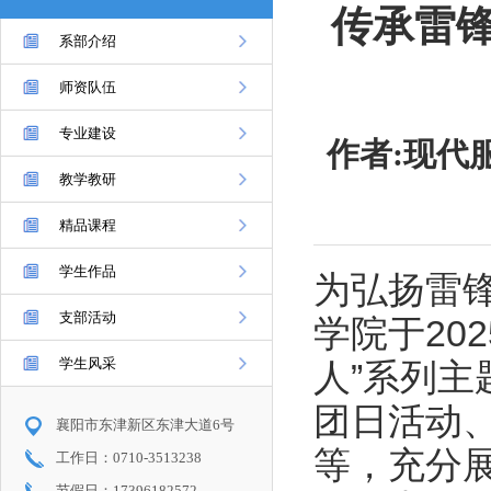
传承雷
系部介绍
师资队伍
专业建设
作者:现代
教学教研
精品课程
学生作品
为弘扬雷
支部活动
学院于
20
学生风采
人”系列
团日活动
襄阳市东津新区东津大道6号
等，充分
工作日：0710-3513238
节假日：17396182572