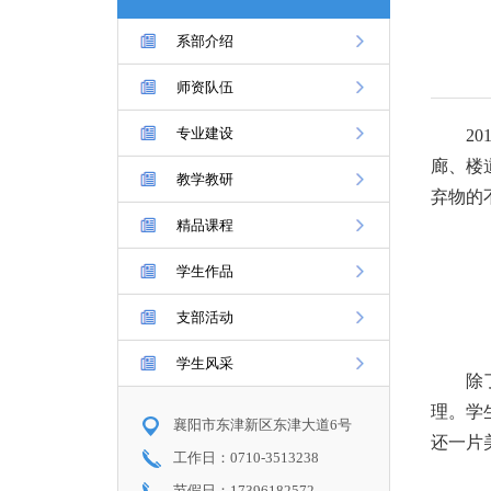
系部介绍
师资队伍
专业建设
2
廊、楼
教学教研
弃物的
精品课程
学生作品
支部活动
学生风采
除
理。学
襄阳市东津新区东津大道6号
还一片
工作日：0710-3513238
节假日：17396182572