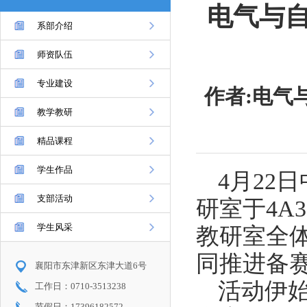
电气与
系部介绍
师资队伍
专业建设
作者:电气
教学教研
精品课程
学生作品
4月22
支部活动
研室于4A
学生风采
教研室全
同推进备
襄阳市东津新区东津大道6号
活动伊
工作日：0710-3513238
节假日：17396182572