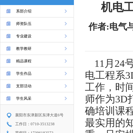
机电
系部介绍
师资队伍
作者:电气
专业建设
教学教研
11月2
精品课程
电工程系
学生作品
工作，时
支部活动
师作为3
学生风采
确培训课
襄阳市东津新区东津大道6号
最实用的
工作日：0710-3513238
节假日：17396182572