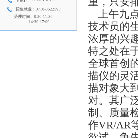
重，只安
招生就业：0710-3622593
上午九
受理时间：8:30-11:30
14:30-17:00
技术员的
浓厚的兴趣
特之处在
全球首创
描仪的灵
描对象大
对。其广
制、质量检
作VR/A
欲试，争